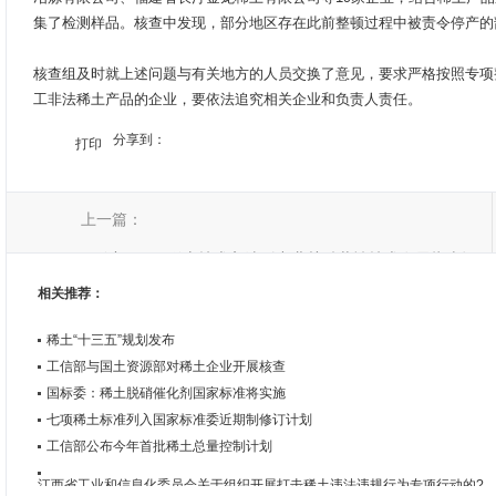
集了检测样品。核查中发现，部分地区存在此前整顿过程中被责令停产的
核查组及时就上述问题与有关地方的人员交换了意见，要求严格按照专项
工非法稀土产品的企业，要依法追究相关企业和负责人责任。
分享到：
打印
上一篇：
工信部：2项稀土技术入选《产业关键共性技术发展指南》
相关推荐：
稀土“十三五”规划发布
工信部与国土资源部对稀土企业开展核查
国标委：稀土脱硝催化剂国家标准将实施
七项稀土标准列入国家标准委近期制修订计划
工信部公布今年首批稀土总量控制计划
江西省工业和信息化委员会关于组织开展打击稀土违法违规行为专项行动的?