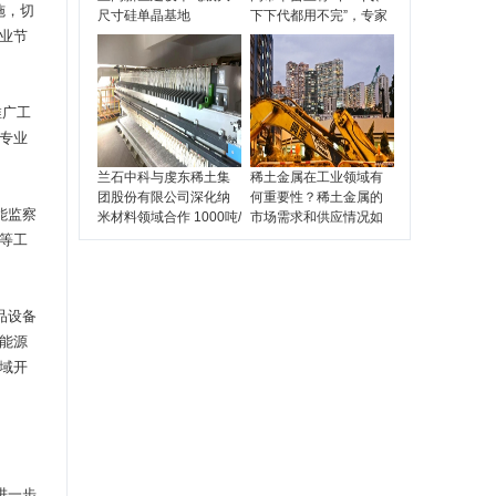
施，切
尺寸硅单晶基地
下下代都用不完”，专家
业节
称成果被夸大，其最终
成本是中国的近20倍
推广工
专业
兰石中科与虔东稀土集
稀土金属在工业领域有
团股份有限公司深化纳
何重要性？稀土金属的
能监察
米材料领域合作 1000吨/
市场需求和供应情况如
年纳米碳酸镧生产线成
何？
等工
功运行
品设备
能源
域开
进一步