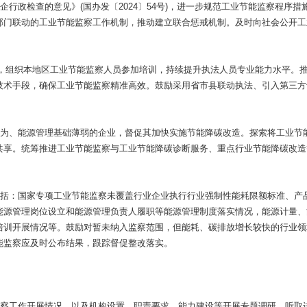
企行政检查的意见》(国办发〔2024〕54号)，进一步规范工业节能监察程序措
部门联动的工业节能监察工作机制，推动建立联合惩戒机制。及时向社会公开工
平台，组织本地区工业节能监察人员参加培训，持续提升执法人员专业能力水平。
技术手段，确保工业节能监察精准高效。鼓励采用省市县联动执法、引入第三方
行为、能源管理基础薄弱的企业，督促其加快实施节能降碳改造。探索将工业节
共享。统筹推进工业节能监察与工业节能降碳诊断服务、重点行业节能降碳改造
包括：国家专项工业节能监察未覆盖行业企业执行行业强制性能耗限额标准、产
能源管理岗位设立和能源管理负责人履职等能源管理制度落实情况，能源计量、
培训开展情况等。鼓励对暂未纳入监察范围，但能耗、碳排放增长较快的行业领
能监察应及时公布结果，跟踪督促整改落实。
监察工作开展情况，以及机构设置、职责要求、能力建设等开展专题调研，听取