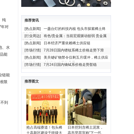
、纯
推荐资讯
7年对
[热点新闻]
一盏台灯的科技内核 包头市探索稀土终
端应用新路径
[行业周边]
有色/贵金属：当前宏观驱动较弱 贵金属
尚不具备趋势上行条件
[热点新闻]
日本经济严重依赖稀土供应链
池、水
[市场行情]
7月28日国内镨钕系稀土价格走势下滑
品能
[热点新闻]
美关键矿物禁令仅剩五月缓冲，稀土供应
缺口巨大，铜矿长期短缺风险凸显
[市场行情]
7月24日国内镝铽系价格走势暂稳
业链能
推荐图文
准限
改不到
抢占高端赛道！包头稀
日本挖到含稀土泥浆，
土高新区建设千吨级大
高市早苗宣称“下一代、