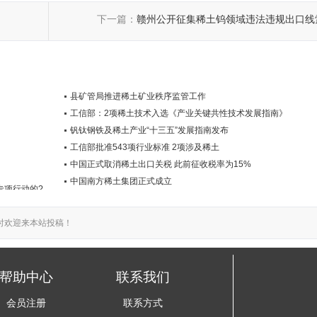
下一篇：
赣州公开征集稀土钨领域违法违规出口线
遭顶格封杀
县矿管局推进稀土矿业秩序监管工作
工信部：2项稀土技术入选《产业关键共性技术发展指南》
钒钛钢铁及稀土产业“十三五”发展指南发布
工信部批准543项行业标准 2项涉及稀土
中国正式取消稀土出口关税 此前征收税率为15%
中国南方稀土集团正式成立
专项行动的?
时欢迎来本站投稿！
帮助中心
联系我们
会员注册
联系方式