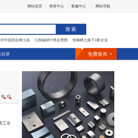
网站首页
|
商务中心
|
客服中心
|
网站导航
搜索
欧对中国发起稀土战
江粉磁材行情走势图
包钢稀土旗下3家企业
业目录
免费发布
进工业