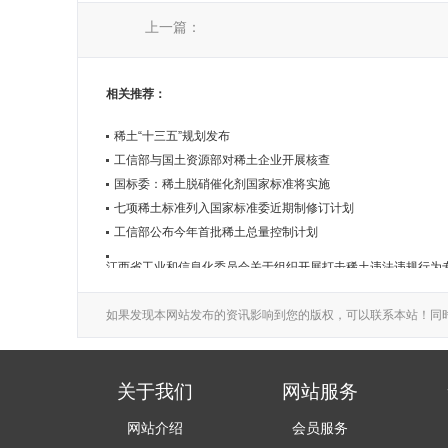
上一篇：
120吨稀土暗度陈仓资敌美军，商务部铁拳出击，10家美企
相关推荐：
稀土“十三五”规划发布
工信部与国土资源部对稀土企业开展核查
国标委：稀土脱硝催化剂国家标准将实施
七项稀土标准列入国家标准委近期制修订计划
工信部公布今年首批稀土总量控制计划
江西省工业和信息化委员会关于组织开展打击稀土违法违规行为
如果发现本网站发布的资讯影响到您的版权，可以联系本站！同
关于我们
网站服务
网站介绍
会员服务