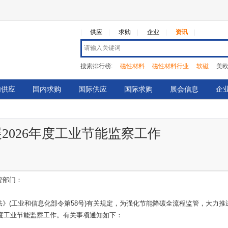
|
供应
求购
企业
资讯
搜索排行榜:
磁性材料
磁性材料行业
软磁
美
无线充电
热点
暂列稀土行业亏损榜首
热压
内供应
国内求购
国际供应
国际求购
展会信息
企
2026年度工业节能监察工作
管部门：
》(工业和信息化部令第58号)有关规定，为强化节能降碳全流程监管，大力推
年度工业节能监察工作。有关事项通知如下：