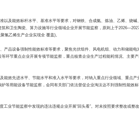
标准以及能效标杆水平、基准水平等要求，对钢铁、合成氨、炼油、乙烯、烧碱
和卫生陶瓷、算力设施等行业领域企业开展节能监察，原则上于2026—202
法聚氯乙烯生产企业实现全 覆盖)。
准、产品设备强制性能效标准等要求，聚焦光伏组件、风电机组、动力和储能电
装等环节重点企业开展专项节能监察，重点核查企业生产过程能耗情况、主要产
以及能效先进水平、节能水平和准入水平等要求，对纳入重点行业领域、重点产
锅炉等用能设备节能监察，会同有关部门依法督促企业淘汰达不到强制性能效标
025年度工业节能监察中发现的违法违规企业开展“回头看”。对未按照要求整改或整